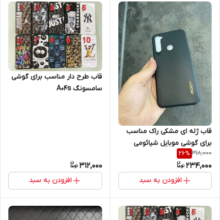
قاب طرح دار مناسب برای گوشی
سامسونگ A04s
قاب ژله ای مشکی راک مناسب
برای گوشی موبایل شیائومی
318,000
26
%
Note 8
312,000
234,000
افزودن به سبد
افزودن به سبد