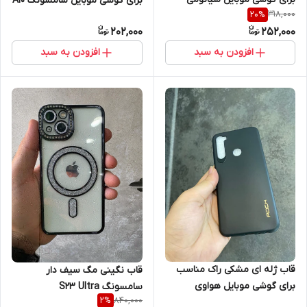
برای گوشی موبایل سامسونگ A10
318,000
20
%
Note 7pro
/ M10
202,000
252,000
افزودن به سبد
افزودن به سبد
قاب ژله ای مشکی راک مناسب
قاب نگینی مگ سیف دار
برای گوشی موبایل هواوی
سامسونگ S23 Ultra
840,000
2
%
PSMART 2019