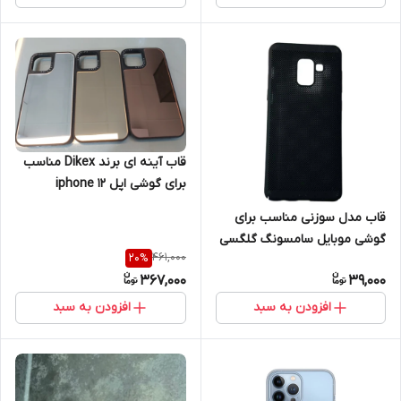
قاب آینه ای برند Dikex مناسب
برای گوشی اپل iphone 12
promax
قاب مدل سوزنی مناسب برای
گوشی موبایل سامسونگ گلگسی
461,000
20
%
Galaxy A8 plus
367,000
39,000
افزودن به سبد
افزودن به سبد