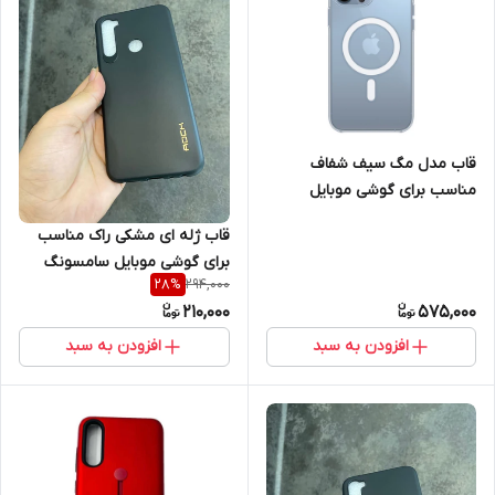
قاب مدل مگ سیف شفاف
مناسب برای گوشی موبایل
iphone 12 promax
قاب ژله ای مشکی راک مناسب
برای گوشی موبایل سامسونگ
294,000
28
%
Note 10 plus
210,000
575,000
افزودن به سبد
افزودن به سبد