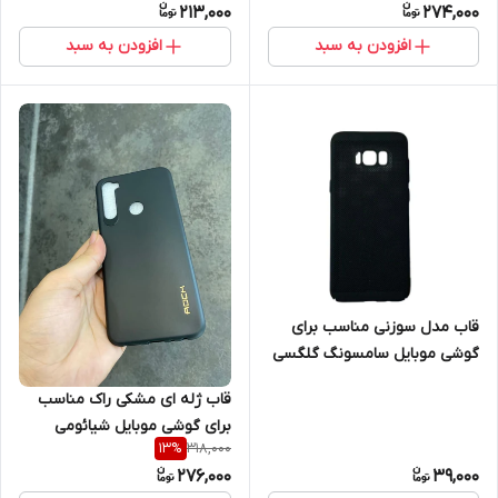
213,000
274,000
افزودن به سبد
افزودن به سبد
قاب مدل سوزنی مناسب برای
گوشی موبایل سامسونگ گلگسی
Galaxy S8
قاب ژله ای مشکی راک مناسب
برای گوشی موبایل شیائومی
318,000
13
%
Note 8T
276,000
39,000