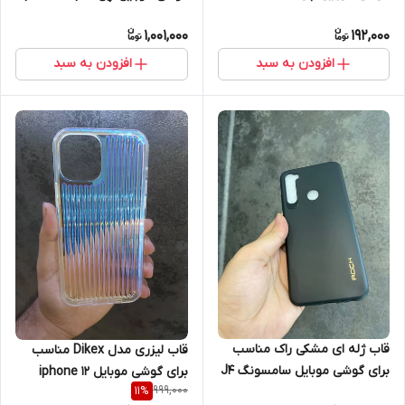
max
1,001,000
192,000
افزودن به سبد
افزودن به سبد
قاب ژله ای مشکی راک مناسب
قاب لیزری مدل Dikex مناسب
برای گوشی موبایل سامسونگ J4
برای گوشی موبایل iphone 12
999,000
11
%
plus
promax