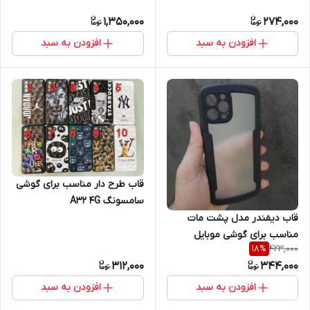
سامسونگ Galaxy M30
iPhone 12 Pro Max
1,350,000
274,000
افزودن به سبد
افزودن به سبد
قاب طرح دار مناسب برای گوشی
سامسونگ A32 4G
قاب دیفندر مدل پشت مات
مناسب برای گوشی موبایل
423,000
18
%
iphone 12 pro max
312,000
344,000
افزودن به سبد
افزودن به سبد