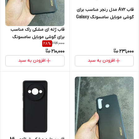
قاب A72 مدل رنجر مناسب برای
گوشی موبایل سامسونگ Galaxy
A72
قاب ژله ای مشکی راک مناسب
برای گوشی موبایل سامسونگ
294,000
28
%
Note 10
210,000
231,000
افزودن به سبد
افزودن به سبد