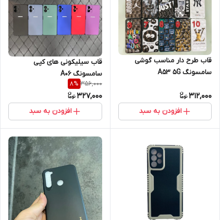
قاب طرح دار مناسب گوشی
قاب سیلیکونی های کپی
سامسونگ A53 5G
سامسونگ A06
356,000
8
%
327,000
312,000
افزودن به سبد
افزودن به سبد