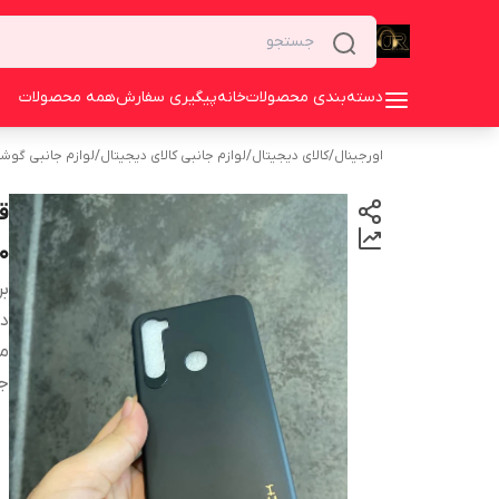
دسته‌بندی محصولات
خانه
پیگیری سفارش
همه محصولات
اورجینال
/
کالای دیجیتال
/
لوازم جانبی کالای دیجیتال
/
لوازم جانبی گوش
ق
0
بر
دس
م
ج