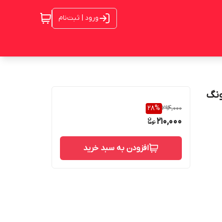
ورود | ثبت‌نام
ونگ
28
%
294,000
210,000
افزودن به سبد خرید