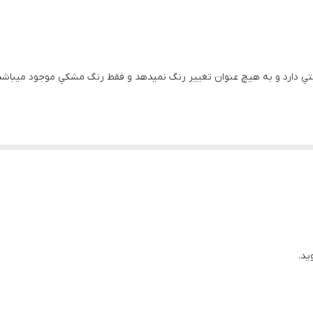
ا ثابتي دارد و به هيچ عنوان تغيير رنگ نميدهد و فقط رنگ مشکي موجود ميب
ید.