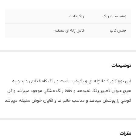
مشخصات رنگ
رنگ ثابت
جنس قاب
کامل ژله اي محکم
توضیحات
اين نوع کاور کاملا ژله اي و باکيفيت است و رنگ کاملا ثابتي دارد و به
هيچ عنوان تغيير رنگ نميدهد و فقط رنگ مشکي موجود ميباشد و کل
گوشي را پوشش ميدهد و مناسب خانم ها و اقايان خوش سليقه ميباشد
نظرات