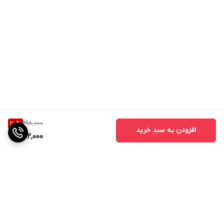
318,000
20
%
افزودن به سبد خرید
252,000
برگشت به بالا