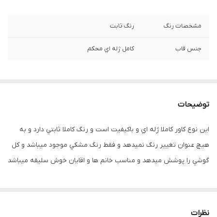
مشخصات رنگ
رنگ ثابت
جنس قاب
کامل ژله اي محکم
توضیحات
اين نوع کاور کاملا ژله اي و باکيفيت است و رنگ کاملا ثابتي دارد و به
هيچ عنوان تغيير رنگ نميدهد و فقط رنگ مشکي موجود ميباشد و کل
گوشي را پوشش ميدهد و مناسب خانم ها و اقايان خوش سليقه ميباشد
نظرات