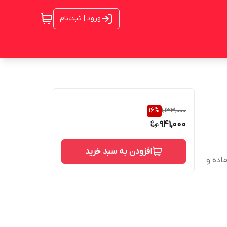
ورود | ثبت‌نام
16
%
1,133,000
941,000
افزودن به سبد خرید
اده و