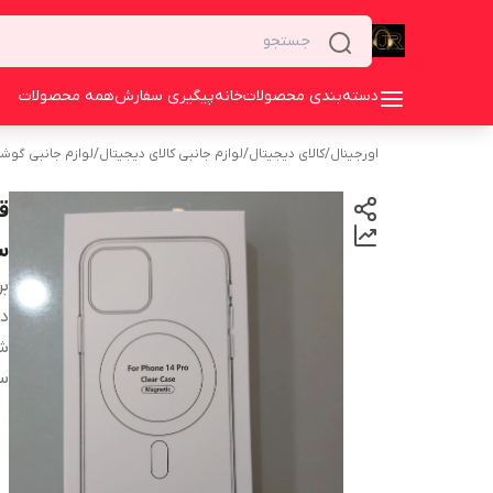
دسته‌بندی محصولات
خانه
پیگیری سفارش
همه محصولات
اورجینال
/
کالای دیجیتال
/
لوازم جانبی کالای دیجیتال
/
لوازم جانبی گوش
ق
سا
بر
دس
شا
س