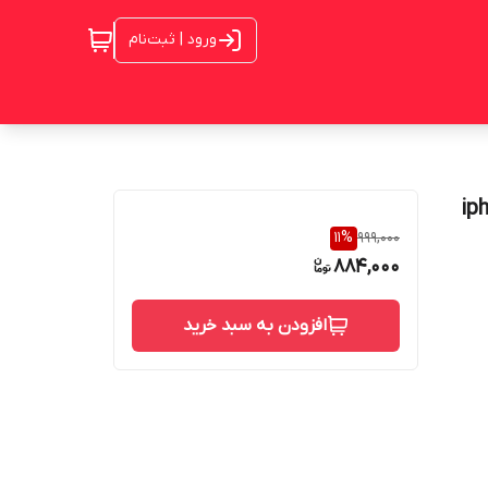
ورود | ثبت‌نام
موبایل iphone 12
11
%
999,000
884,000
افزودن به سبد خرید