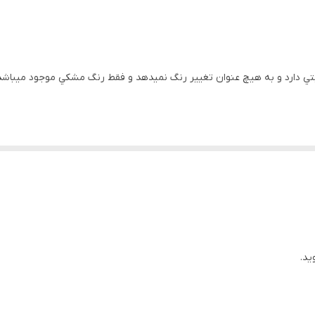
ا ثابتي دارد و به هيچ عنوان تغيير رنگ نميدهد و فقط رنگ مشکي موجود ميب
ید.