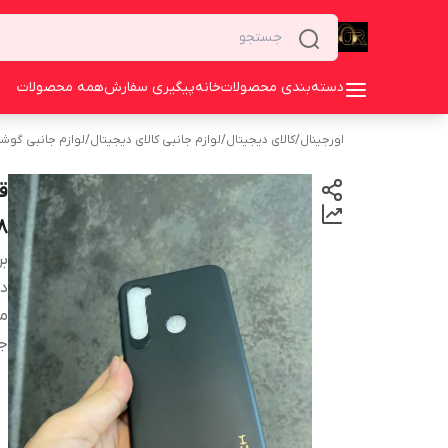
دسته‌بندی محصولات
خانه
پیگیری سفارش
همه محصولات
اورجینال
/
کالای دیجیتال
/
لوازم جانبی کالای دیجیتال
/
لوازم جانبی گوش
8
بر
دس
م
ج