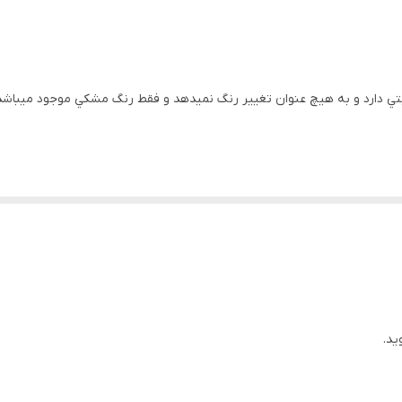
ا ثابتي دارد و به هيچ عنوان تغيير رنگ نميدهد و فقط رنگ مشکي موجود ميب
ید.