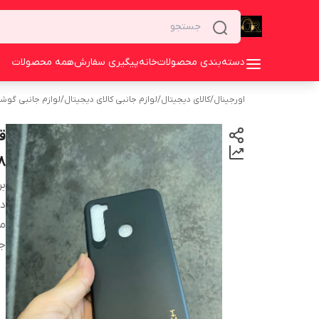
دسته‌بندی محصولات
خانه
پیگیری سفارش
همه محصولات
اورجینال
/
کالای دیجیتال
/
لوازم جانبی کالای دیجیتال
/
لوازم جانبی گوش
ق
8
بر
دس
م
ج