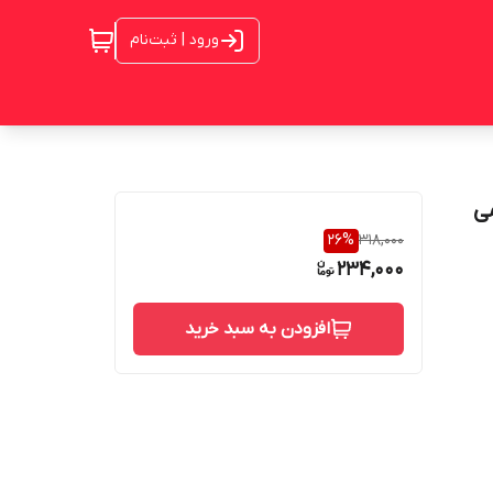
ورود | ثبت‌نام
ی
26
%
318,000
234,000
افزودن به سبد خرید