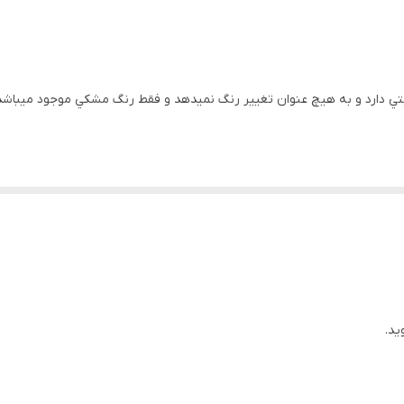
ا ثابتي دارد و به هيچ عنوان تغيير رنگ نميدهد و فقط رنگ مشکي موجود ميب
ید.