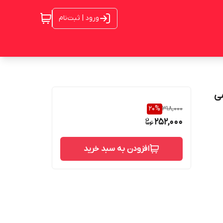
ورود | ثبت‌نام
ی
20
%
318,000
252,000
افزودن به سبد خرید