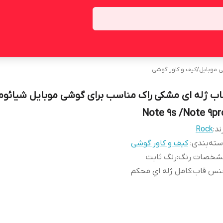
ی موبایل
/
کیف و کاور گوشی
اب ژله ای مشکی راک مناسب برای گوشی موبایل شیائوم
Note 9s /Note 9pr
ند:
Rock
ته‌بندی
:
کیف و کاور گوشی
شخصات رنگ
:
رنگ ثابت
نس قاب
:
کامل ژله اي محکم