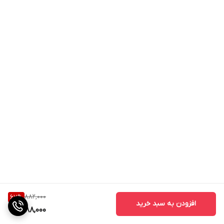
882,000
67
%
افزودن به سبد خرید
288,000