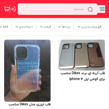
پربازدیدترین
برندها
قیمت
دسته‌بندی
فقط م
قاب آینه ای برند Dikex مناسب
برای گوشی اپل iphone 12
promax
قاب لیزری مدل Dikex مناسب