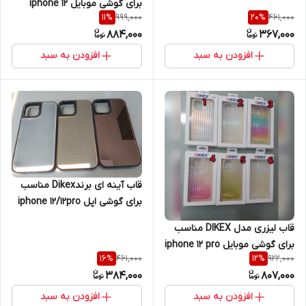
برای گوشی موبایل iphone 12
999,000
461,000
11
%
20
%
promax
884,000
367,000
افزودن به سبد
افزودن به سبد
قاب آینه ای برندDikex مناسب
برای گوشی اپل iphone 12/12pro
قاب لیزری مدل DIKEX مناسب
برای گوشی موبایل iphone 12 pro
461,000
922,000
16
%
12
%
max
384,000
807,000
افزودن به سبد
افزودن به سبد