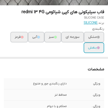
قاب سیلیکونی های کپی شیائومی redmi 13 4G
SILICONE CASE
برند:
SILICONE
رنگبندی
مشکی
سورمه ای
سبز
آبی
قرمز
بنفش
مشخصات
ویژگی
دارای رنگبندی جور و متنوع
ویژگی.
محافظ لنز
ویژگی..
محکم و با دوام