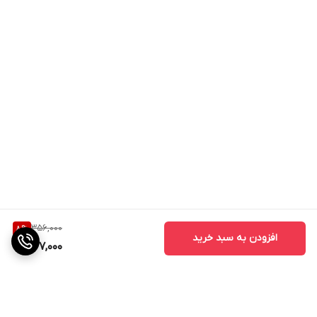
356,000
8
%
افزودن به سبد خرید
327,000