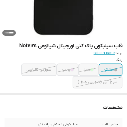
قاب سیلیکون پاک کنی اورجینال شیائومی Note12s
برند:
silicon case
رنگ
مشکی
سبز
یاسی
صورتی کالباسی
سرخ آبی (صورتی جیغ )
مشخصات
جنس قاب
سیلیکونی محکم و پاک کنی