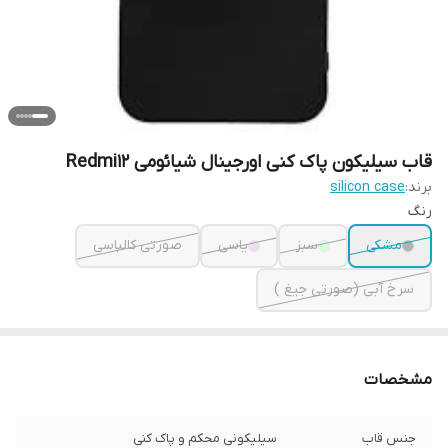
قاب سیلیکون پاک کنی اورجینال شیائومی Redmi12
برند:
silicon case
رنگ
مشکی
سبز
یاسی
صورتی کالباسی
سرخ آبی (صورتی جیغ )
مشخصات
جنس قاب
سیلیکونی محکم و پاک کنی