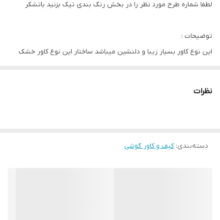
لطفا شماره طرح مورد نظر را در بخش رنگ بندی تیک بزنید باتشکر
توضیحات :
اين نوع کاور بسيار زيبا و دلنشين ميباشد ساختار اين نوع کاور خشک
ميباشد و از هر نوع آسيب به گوشي موبايل شما اعم از ضربه و رطوبت
جلوگيري ميکند
نظرات
و اين نوع کاور شب نما ميباشد و در تاريکي مطلق شب بسيار زيبا
ميشود
دسته‌بندی
:
کیف و کاور گوشی