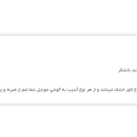
ید باتشکر
نوع کاور خشک ميباشد و از هر نوع آسيب به گوشي موبايل شما اعم از ضربه و 
بسيار زيبا ميشود