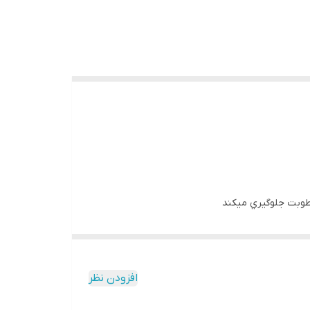
رطوبت جلوگيري ميکند
افزودن نظر