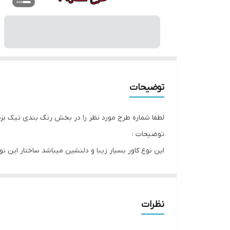
توضیحات
لطفا شماره طرح مورد نظر را در بخش رنگ بندی تیک بزن
توضیحات :
اين نوع کاور بسيار زيبا و دلنشين ميباشد ساختار اين 
و اين نوع کاور شب نما ميباشد و در تاريکي مطلق شب 
نظرات