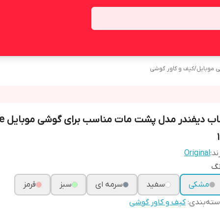
ی موبایل
/
کیف و کاور گوشی
قاب دیفن
ند:
Original
نگ
مشکی
سفید
سرمه ای
سبز
قرمز
ته‌بندی
:
کیف و کاور گوشی