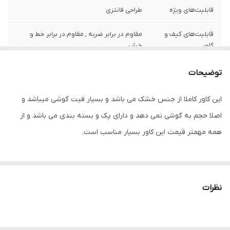
قابلیت‌های ویژه
طراحی فانتزی
قابلیت‌های کیف و
مقاوم در برابر ضربه , مقاوم در برابر خط و
کاور
خش
سطح پوشش
قاب پشتی , لبه بالایی , لبه پایینی , لبه چپ ,
توضیحات
لبه راست , حفاظت از دکمه‌ها
این کاور کاملا از جنس خشک می باشد و بسیار فیت گوشی میباشد و
سازگار با گوشی
Samsung Galaxy S8
اصلا حجم به گوشی نمی دهد و دارای پک و بسته بندی می باشد و از
موبایل
همه مهمتر قیمت این کاور بسیار مناسب است.
ساختار
مات
جنس
پلاستیک سخت
نظرات
ابعاد
10x5x5