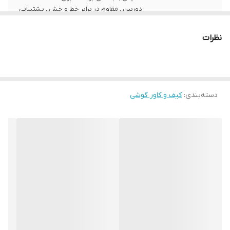
دوربین , مقاوم در برابر خط و خش , پشتیبانی
از شارژ بی‌سیم
نظرات
سطح پوشش
قاب پشتی , لبه بالایی , لبه پایینی , لبه چپ ,
لبه راست , حفاظت از دکمه‌ها
سازگار با گوشی
Apple iphone 13 Pro Max
موبایل
دسته‌بندی
:
کیف و کاور گوشی
ساختار
شفاف
رنگ
بی رنگ شفاف
جنس
پلاستیک سخت , پلاستیک نرم