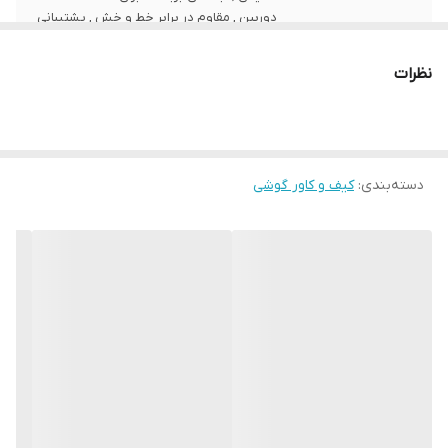
دوربین , مقاوم در برابر خط و خش , پشتیبانی
از شارژ بی‌سیم
نظرات
سطح پوشش
قاب پشتی , لبه بالایی , لبه پایینی , لبه چپ ,
لبه راست , حفاظت از دکمه‌ها
سازگار با گوشی
Apple iphone 13 Pro Max
موبایل
دسته‌بندی
:
کیف و کاور گوشی
ساختار
شفاف
رنگ
بی رنگ شفاف
جنس
پلاستیک سخت , پلاستیک نرم