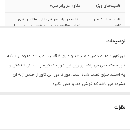
قابلیت‌های ویژه
مقاوم در برابر ضربه
قابلیت‌های کیف و
مقاوم در برابر ضربه , دارای استانداردهای
کاور
نظامی مقاومت در برابر سقوط , دسترسی آسان
به درگاه ها , قابلیت تبدیل شدن به استند , لبه
های برجسته برای محافظت صفحه نمایش ,
توضیحات
لبه های برجسته برای محافظت دوربین , مقاوم
در برابر خط و خش
این کاور کاملا ضدضربه میباشد و دارای 2 قابلیت میباشد. علاوه بر اینکه
سطح پوشش
قاب پشتی , لبه بالایی , لبه پایینی , لبه چپ ,
کاور مستحکمی می باشد بر روی این کاور یک گیره پلاستیکی انگشتی و
لبه راست , حفاظت از دکمه‌ها
یه استند فلزی نصب شده است. دور تا دور این کاور از جنس ژله ای
فشرده می باشد که گوشی خط و خش نگیرد.
سازگار با گوشی
Samsung Galaxy A2 core
موبایل
ساختار
مات
نظرات
جنس
پلاستیک سخت , TPE