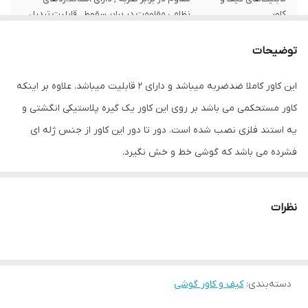
کاور
نظامی مقاومت در برابر سقوط , قابلیت تبدیل
شدن به استند , لبه های برجسته برای محافظت
صفحه نمایش , لبه های برجسته برای
توضیحات
محافظت دوربین , مقاوم در برابر خط و خش
این کاور کاملا ضدضربه میباشد و دارای 2 قابلیت میباشد. علاوه بر اینکه
سطح پوشش
قاب پشتی , لبه بالایی , لبه پایینی , لبه چپ ,
لبه راست , حفاظت از دکمه‌ها
کاور مستحکمی می باشد بر روی این کاور یک گیره پلاستیکی انگشتی و
یه استند فلزی نصب شده است. دور تا دور این کاور از جنس ژله ای
سازگار با گوشی
Samsung Galaxy Note 9
فشرده می باشد که گوشی خط و خش نگیرد.
موبایل
ساختار
مات
نظرات
رنگ
زرد و قرمز
جنس
پلاستیک سخت , TPE
ابعاد
دسته‌بندی
:
کیف و کاور گوشی
10x5x5