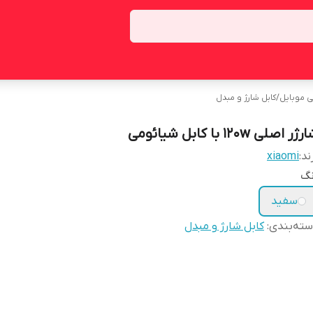
ی موبایل
/
کابل شارژ و مبدل
ژر اصلی 120w با کابل شیائومی
ند:
xiaomi
نگ
سفید
ته‌بندی
:
کابل شارژ و مبدل