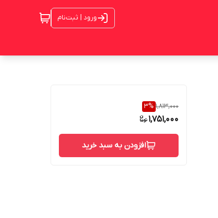
ورود | ثبت‌نام
3
%
1,813,000
1,751,000
افزودن به سبد خرید