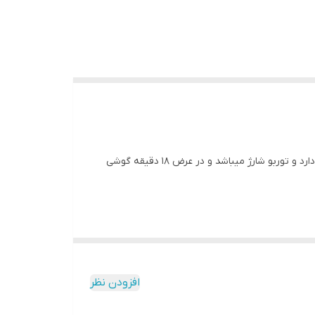
این نوع شارژر کاملا اصلی میباشد 1 عدد آداپتور و 1 عدد کابل درون جعبه است و مخصوص گوشی هایی میباشد که قابل شارژ 120 وات را دارد و توربو شارژ میباشد و در عرض 18 دقیقه گوشی
افزودن نظر