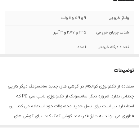
ولتاژ خروجی
9 و 5.9 و 11 ولت
شدت جریان خروجی
2.25 و 2.77 و 3 آمپر
تعداد درگاه خروجی
1 عدد
نوع درگاه خروجی
usb 2.0
توضیحات
ولتاژ ورودی
240/100 ولت
ستفاده از تکنولوژی کوالکام در گوشی های جدید سامسونگ دیگر کارایی
چندانی ندارد. امروزه دیگر سامسونگ از تکنولوژی تایپ سی PD که
استاندارد نیز است برای نسل جدید محصولات خود استفاده می کند. این
فناوری می تواند به شارژ قدرتمند گوشی کمک کند. برای گوشی های
موبایل سری S10، A80 و A70 سامسونگ، این مدل شارژرها می توانند
مناسب باشند. لازم به ذکر است که شما می توانید
از این شارژر برای شارژ