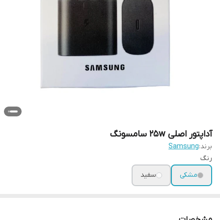
آداپتور اصلی 25w سامسونگ
برند:
Samsung
رنگ
مشکی
سفید
مشخصات