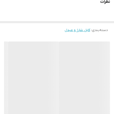
نظرات
همه مدل های گوشی سامسونگ که از امکان شارژ فست تا 25 وات
برخوردار باشند، استفاده کنید.
مشخصات
شارژر 25w سامسونگ اصلی
دسته‌بندی
:
کابل شارژ و مبدل
شارژر سامسونگ اصلی USB-C EP-TA800 از نظر فیزیکی به رنگ مات
تولید شده و با توجه به وزن 50 گرمی آن می توان گفت به اندازه ای
سبک وزن است که به راحتی قابل حمل است. در حالت کلی این مدل
شارژر در دو رنگ سفید و مشکی در بازار موجود است. سامسونگ این
محصول خود را در ابعاد 20 * 30 * 50 میلی متر تولید و در اختیار کاربران
قرار داده است. برخورداری از ویژگی PD می تواند در شارژ سریع باتری
گوشی شما بسیار موثر باشد.
آداپتور اصلی 25 وات سامسونگ به دلیل این که توسط پورت تایپ سی
تغذیه می گردد، از کابل های سری USB برای آن نمی توان استفاده نمود.
شدت جریان خروجی این شارژر دیواری می تواند نسبت به ولتاژ ورودی
متغیر باشد ولی بیش ترین مقدار آن 3 آمپر است که البته بیشترین