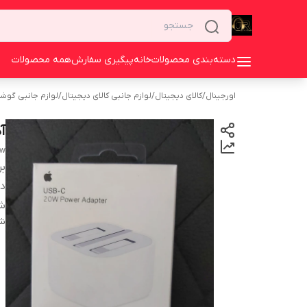
دسته‌بندی محصولات
خانه
پیگیری سفارش
همه محصولات
اورجینال
/
کالای دیجیتال
/
لوازم جانبی کالای دیجیتال
/
لوازم جانبی گوش
آداپ
0w
بر
دس
شا
شن