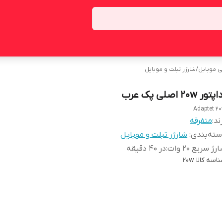
ی موبایل
/
شارژر تبلت و موبایل
تور 20w اصلی پک عرب
Adaptet 2
ند:
متفرقه
ته‌بندی
:
شارژر تبلت و موبایل
رژ سریع 20 وات
:
در 40 دقیقه
اسه کالا
20w