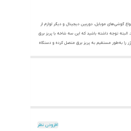
ان خروجی در آن 3.0 آمپر شدت دارد و برای شارژ باتری انواع گوشی‌های موبایل، دوربین دیجیتال و دیگر لوازم از
. البته توجه داشته باشید که این سه شاخه با پریز برق
اده از این تبدیل، شما می‌توانید شارژر را به‌طور مستقیم به پریز برق متصل کرده و دستگاه
مورد نظر خود را با کمک یک کابل USB به آن متصل کنید. ولتاژ ورودی در این شارژر 220 تا 240 ولت و ولتاژ خروجی در آن 20 ولت است. وزن این شارژر 80 گرم بوده و ابعاد آن به‌صورتی طراحی
افزودن نظر