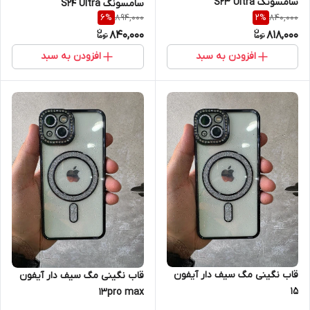
سامسونگ S23 Ultra
سامسونگ S24 Ultra
894,000
840,000
6
%
2
%
840,000
818,000
افزودن به سبد
افزودن به سبد
قاب نگینی مگ سیف دار آیفون
قاب نگینی مگ سیف دار آیفون
15
13pro max